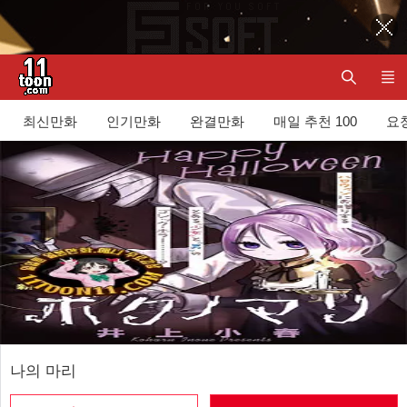
최신만화
인기만화
완결만화
매일 추천 100
요청
나의 마리