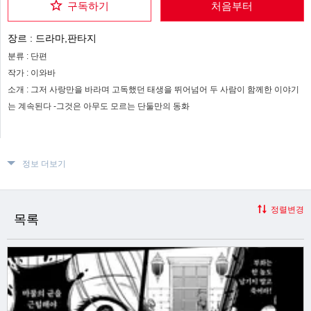
구독하기
처음부터
장르 :
드라마,판타지
분류 :
단편
작가 :
이와바
소개 :
그저 사랑만을 바라며 고독했던 태생을 뛰어넘어 두 사람이 함께한 이야기
는 계속된다 -그것은 아무도 모르는 단둘만의 동화
정보 더보기
정렬변경
목록