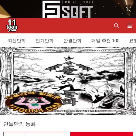
최신만화
인기만화
완결만화
매일 추천 100
요청
단둘만의 동화