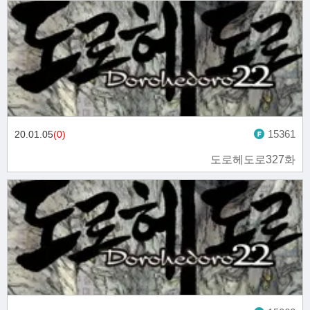
15361
20.01.05
(0)
도로헤도로327화