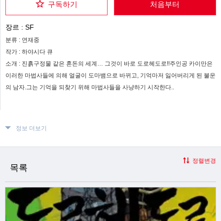
구독하기
처음부터
장르 :
SF
분류 :
연재중
작가 :
하야시다 큐
소개 :
진흙구정물 같은 혼돈의 세계… 그것이 바로 도로헤도로!!주인공 카이만은
이러한 마법사들에 의해 얼굴이 도마뱀으로 바뀌고, 기억마저 잃어버리게 된 불운
의 남자.그는 기억을 되찾기 위해 마법사들을 사냥하기 시작한다..
정보 더보기
정렬변경
목록