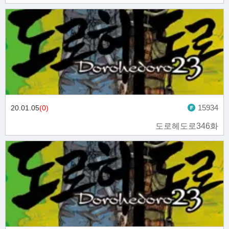
15934
20.01.05
(0)
도로헤도로346화