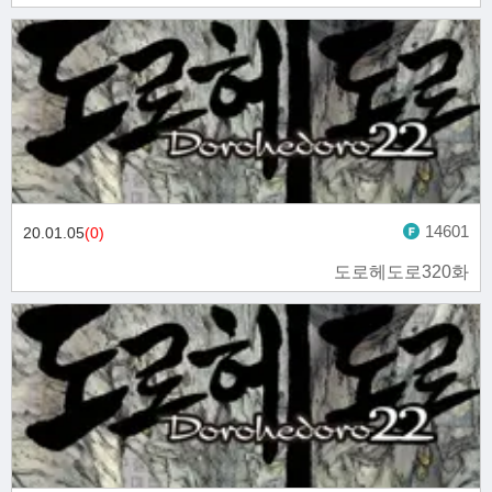
14601
20.01.05
(0)
도로헤도로320화