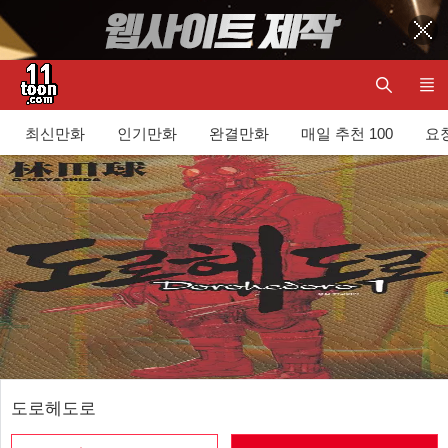
최신만화
인기만화
완결만화
매일 추천 100
요청
도로헤도로