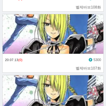
벨제바브108화
5300
20.07.13
(0)
벨제바브107화