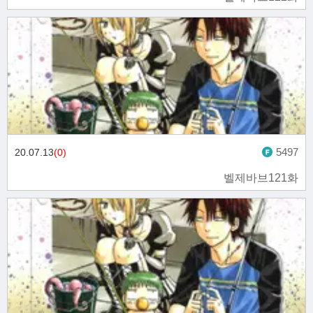
5497
20.07.13
(0)
벨제바브121화