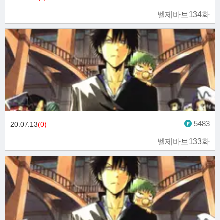
벨제바브134화
5483
20.07.13
(0)
벨제바브133화