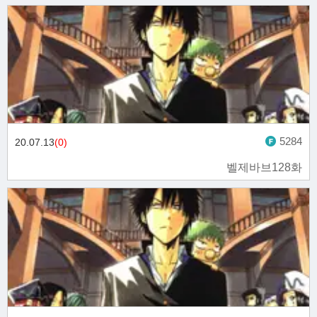
5284
20.07.13
(0)
벨제바브128화