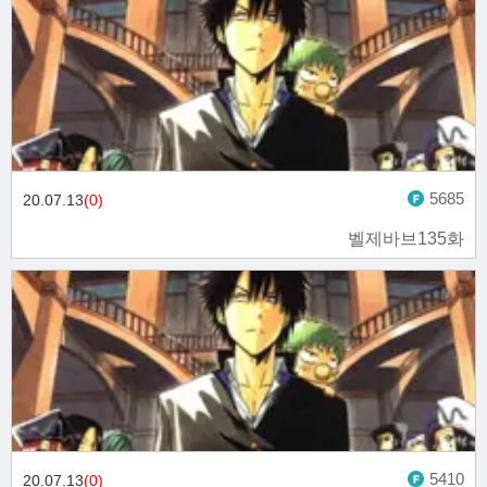
5685
20.07.13
(0)
벨제바브135화
5410
20.07.13
(0)