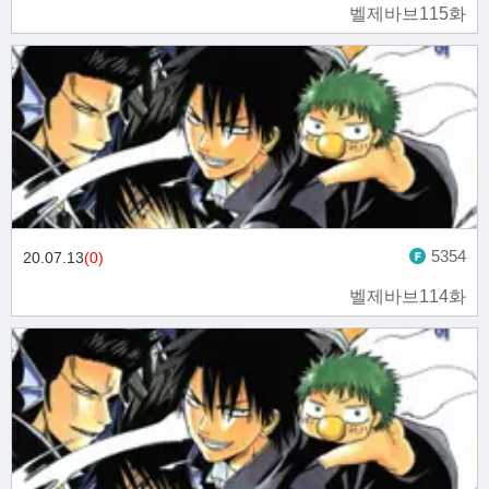
벨제바브115화
5354
20.07.13
(0)
벨제바브114화