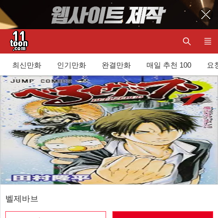
최신만화
인기만화
완결만화
매일 추천 100
요청
벨제바브