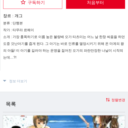
구독하기
처음부터
장르 :
개그
분류 :
단행본
작가 :
타무라 료헤이
소개 :
가장 흉폭하기로 이름 높은 불량배 오가 타츠미는 어느 날 한창 싸움을 하던
도중 갓난아기를 줍게 된다. 그 아기는 바로 인류를 멸망시키기 위해 온 마계의 왕
의 아들! 이 아기를 길러야 하는 운명을 짊어진 오가의 파란만장한 나날이 시작되
는데…?!
정보 더보기
정렬변경
목록