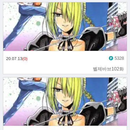
5328
20.07.13
(0)
벨제바브102화