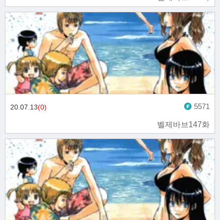
5571
20.07.13
(0)
벨제바브147화