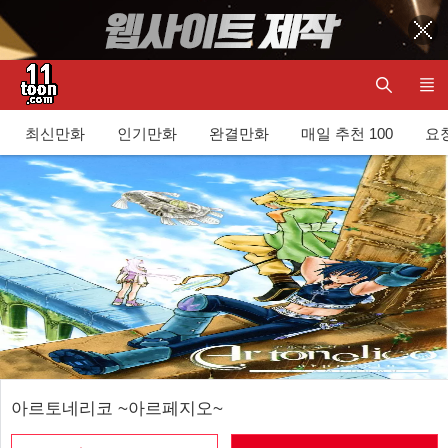
최신만화
인기만화
완결만화
매일 추천 100
요청
아르토네리코 ~아르페지오~