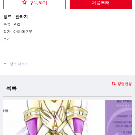
구독하기
처음부터
장르 :
판타지
분류 :
완결
작가 :
아야 메구무
소개 :
정보 더보기
정렬변경
목록