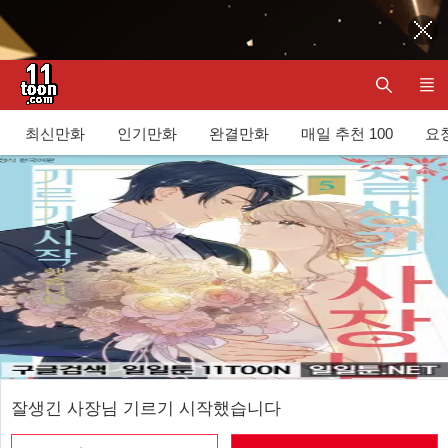
최신만화
인기만화
완결만화
매일 추천 100
요청
잘생긴 사장님 기르기 시작했습니다