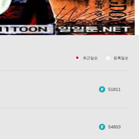
최근일순
등록일순
51811
54803