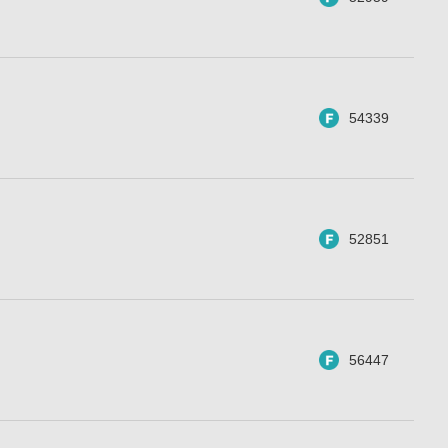
54339
52851
56447