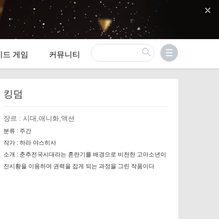
이드 게임
커뮤니티
킹덤
장르 :
시대,애니화,액션
분류 :
주간
작가 :
하라 야스히사
소개 :
춘추전국시대라는 혼란기를 배경으로 비천한 고아소년이
진시황을 이용하여 권력을 잡게 되는 과정을 그린 작품이다