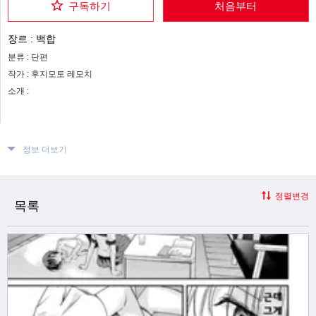
구독하기
처음부터
장르 :
백합
분류 :
단편
작가 :
후지모토 레모치
소개 :
정보 더보기
정렬변경
목록