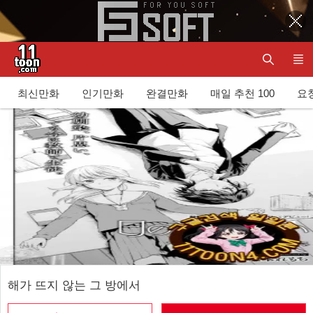
최신만화
인기만화
완결만화
매일 추천 100
요청
해가 뜨지 않는 그 방에서