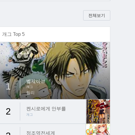
전체보기
개그 Top 5
벨제바브
1
개그
릴리
켄시로에게 안부를
2
개그
정조역전세계